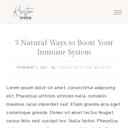
Skip
Skip
to
to
main
footer
content
3 Natural Ways to Boost Your
Immune System
FEBRUARY 2, 2021
·
IN:
FITNESS
,
NUTRITION
,
WELLNESS
Lorem ipsum dolor sit amet, consectetur adipiscing
elit. Phasellus ultricies ultricies nulla, convallis
maximus lacus imperdiet sed. Etiam gravida arcu eget
scelerisque gravida. Donec sit amet lectus feugiat,
cursus felis sed, suscipit leo. Nulla facilisi. Phasellus