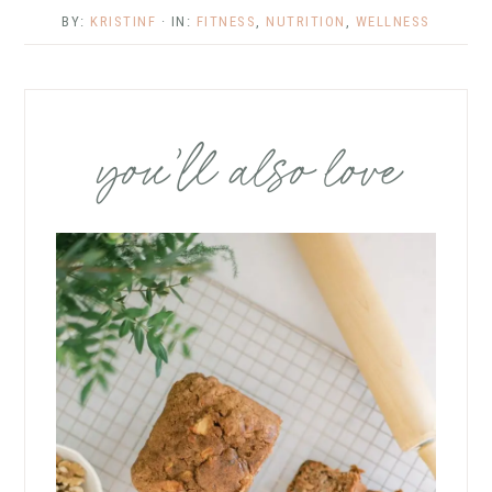
BY:
KRISTINF
· IN:
FITNESS
,
NUTRITION
,
WELLNESS
you’ll also love